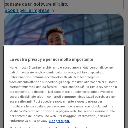
passare da un software all’altro.
Scopri per le imprese
La vostra privacy è per noi molto importante
Noi e i nostri
3
partner archiviamo e accediamo ai dati personali, come i
dati di navigazione gli o identificatori univoci, sul tuo dispositivo.
Selezionando Continua accettando tutti, abiliti le tecnologie di
tracciamento affinché supportino gli scopi mostrati alla voce "Noi e i nostri
partner trattiamo i dati da fornire". Selezionando Rifiuta tutti o revocando il
tuo consenso, le disabiliti. Nel caso in cui queste tecnologie dovessero
essere disabilitate, alcuni contenuti e annunci visualizzati potrebbero non
Forfettari
essere rilevanti. Puoi accedere nuovamente a questo menu per
modificare le tue scelte o per revocare il consenso facendo clic sul link
da 4€ al mese
Modifica Preferenze in fondo alla pagina web. Tali scelte avranno effetto
nel contesto del nostro Sito web. Per maggiori informazioni, consulta
Compili le fatture elettroniche in pochi secondi
, tieni
l'Informativa sulla privacy.
Scopri di più.
d’occhio il limite dei ricavi le scadenze e non pensi più alla