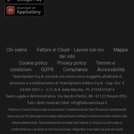
Chi siamo
Fatture in Cloud - Lavora con noi
Mappa
del sito
Cookie policy
Privacy policy
Termini e
condizioni
GDPR
Compliance
Accessibilità
TeamSystem S.p.A. società con socio unico soggetta all’attività di
direzione e coordinamento di TeamSystem Holdco S.p.A. - Cap. Soc. €
24.000.000 I.v. - C.C.I.A.A. delle Marche - P.I. 01035310414
Sede Legale e Amministrativa: Via Sandro Pertini, 88 - 61122 Pesaro (PU) -
Tutti i diritti riservati | Mail: info@fattureincloud.it
Fatture in Cloud è finalizzato a consentire il trattamento dei Dati Personali strettamente
necessari ai fini della gestione degli adempimenti contabili e amministrativi relativi alle
fatture elettroniche. Tale trattamento richiede che Fatture in Cloud sia utilizzato in
conformità con i principi di minimizzazione, integrità e riservatezza previsti dalla